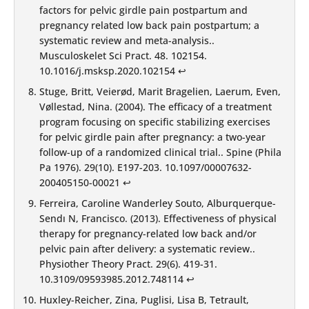
factors for pelvic girdle pain postpartum and
pregnancy related low back pain postpartum; a
systematic review and meta-analysis..
Musculoskelet Sci Pract. 48. 102154.
10.1016/j.msksp.2020.102154
↩︎
Stuge, Britt, Veierød, Marit Bragelien, Laerum, Even,
Vøllestad, Nina. (2004). The efficacy of a treatment
program focusing on specific stabilizing exercises
for pelvic girdle pain after pregnancy: a two-year
follow-up of a randomized clinical trial.. Spine (Phila
Pa 1976). 29(10). E197-203.
10.1097/00007632-
200405150-00021
↩︎
Ferreira, Caroline Wanderley Souto, Alburquerque-
Sendı N, Francisco. (2013). Effectiveness of physical
therapy for pregnancy-related low back and/or
pelvic pain after delivery: a systematic review..
Physiother Theory Pract. 29(6). 419-31.
10.3109/09593985.2012.748114
↩︎
Huxley-Reicher, Zina, Puglisi, Lisa B, Tetrault,