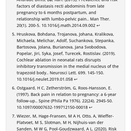
factors of diastasis recti abdominis from late
pregnancy to 6 months postpartum, and
relationship with lumbo-pelvic pain.. Man Ther.
20(1). 200-5.
10.1016/j.math.2014.09.002
↩︎
Hruskova, Bohdana, Trojanova, Johana, Kralikova,
Michaela, Melichar, Adolf, Suchankova, Stepanka,
Bartosova, Jolana, Burianova, Jana Svobodova,
Popelar, Jiri, Syka, Josef, Turecek, Rostislav. (2019).
Cochlear ablation in neonatal rats disrupts
inhibitory transmission in the medial nucleus of the
trapezoid body.. Neurosci Lett. 699. 145-150.
10.1016/j.neulet.2019.01.058
↩︎
Ostgaard, H C, Zetherström, G, Roos-Hansson, E.
(1997). Back pain in relation to pregnancy: a 6-year
follow-up.. Spine (Phila Pa 1976). 22(24). 2945-50.
10.1097/00007632-199712150-00018
↩︎
Wiezer, M, Hage-Fransen, M A H, Otto, A, Wieffer-
Platvoet, M S, Slotman, M H, Nijhuis-van der
Sanden, M W G, Pool-Goudzwaard, A L. (2020). Risk