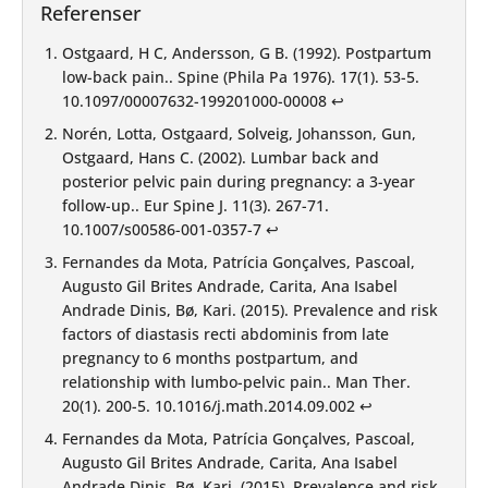
Referenser
Ostgaard, H C, Andersson, G B. (1992). Postpartum
low-back pain.. Spine (Phila Pa 1976). 17(1). 53-5.
10.1097/00007632-199201000-00008
↩︎
Norén, Lotta, Ostgaard, Solveig, Johansson, Gun,
Ostgaard, Hans C. (2002). Lumbar back and
posterior pelvic pain during pregnancy: a 3-year
follow-up.. Eur Spine J. 11(3). 267-71.
10.1007/s00586-001-0357-7
↩︎
Fernandes da Mota, Patrícia Gonçalves, Pascoal,
Augusto Gil Brites Andrade, Carita, Ana Isabel
Andrade Dinis, Bø, Kari. (2015). Prevalence and risk
factors of diastasis recti abdominis from late
pregnancy to 6 months postpartum, and
relationship with lumbo-pelvic pain.. Man Ther.
20(1). 200-5.
10.1016/j.math.2014.09.002
↩︎
Fernandes da Mota, Patrícia Gonçalves, Pascoal,
Augusto Gil Brites Andrade, Carita, Ana Isabel
Andrade Dinis, Bø, Kari. (2015). Prevalence and risk