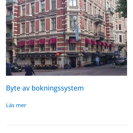
Byte av bokningssystem
Byte
Läs mer
av
bokningssystem