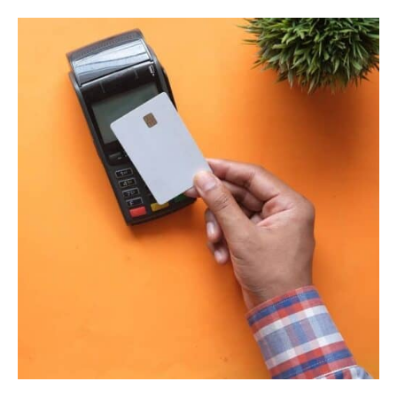
14
vasastan
flyttar