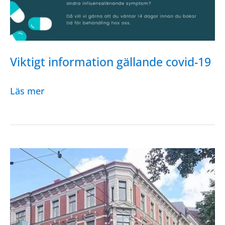
Viktigt information gällande covid-19
Viktigt
Läs mer
information
gällande
covid-
19