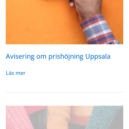
Avisering om prishöjning Uppsala
Avisering
Läs mer
om
prishöjning
Uppsala