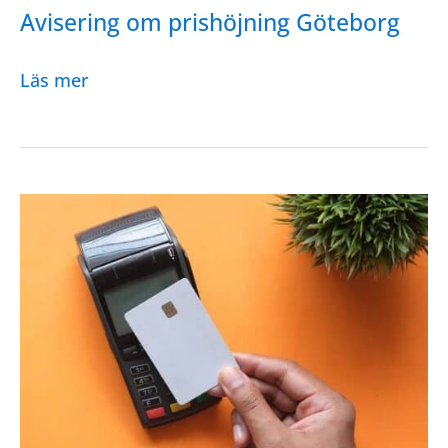
Avisering om prishöjning Göteborg
Avisering
Läs mer
om
prishöjning
Göteborg