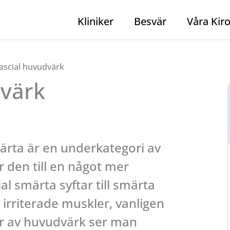
Kliniker
Besvär
Våra Kir
ascial huvudvärk
dvärk
ärta är en underkategori av
 den till en något mer
al smärta syftar till smärta
rriterade muskler, vanligen
er av huvudvärk ser man