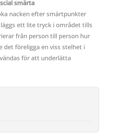
scial smärta
öka nacken efter smärtpunkter
ggs ett lite tryck i området tills
erar från person till person hur
et föreligga en viss stelhet i
vändas för att underlätta