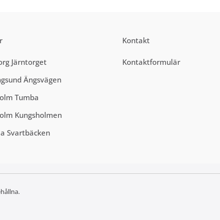
r
Kontakt
rg Järntorget
Kontaktformulär
ngsund Ängsvägen
holm Tumba
holm Kungsholmen
a Svartbäcken
ehållna.