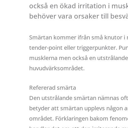
också en ökad irritation i mus
behöver vara orsaker till besvä
Smärtan kommer ifrån små knutor i m
tender-point eller triggerpunkter. Pu
musklerna men också en utstrålande 
huvudvärksområdet.
Refererad smärta
Den utstrålande smärtan nämnas ofta
betyder att smärtan upplevs någon a
området. Förklaringen bakom fenomen