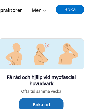
Boka
opraktorer
Mer
Få råd och hjälp vid myofascial
huvudvärk
Ofta tid samma vecka
Boka tid