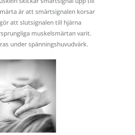
skeln skickar smärtsignal upp till
smärta är att smärtsignalen korsar
r att slutsignalen till hjärna
sprungliga muskelsmärtan varit.
ras under spänningshuvudvärk.