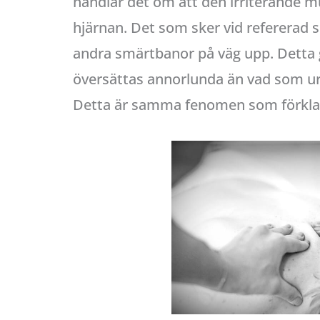
handlar det om att den irriterande mu
hjärnan. Det som sker vid refererad 
andra smärtbanor på väg upp. Detta gö
översättas annorlunda än vad som ur
Detta är samma fenomen som förkla