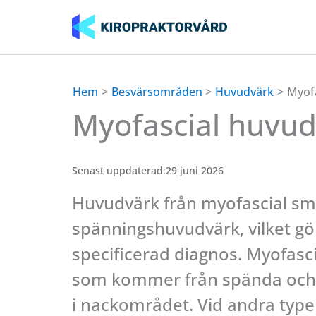
Hoppa
till
innehåll
Hem
Besvärsområden
Huvudvärk
Myof
Myofascial huvu
Senast uppdaterad:
29 juni 2026
Huvudvärk från myofascial sm
spänningshuvudvärk, vilket gör
specificerad diagnos. Myofasci
som kommer från spända och i
i nackområdet. Vid andra typ